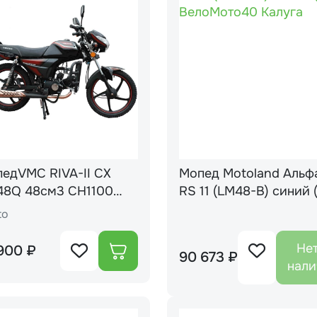
едVMC RIVA-II CX
Мопед Motoland Альф
см3 CH1100
RS 11 (LM48-B) синий 
ги, без сигнализации)
to
(BLACK)
Нет
900 ₽
90 673 ₽
нали