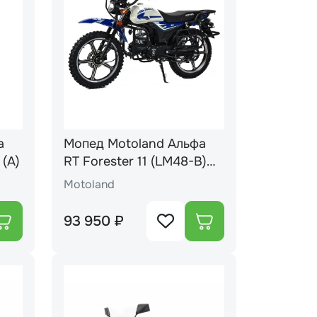
а
Мопед Motoland Альфа
 (A)
RT Forester 11 (LM48-B)
синий (A)
Motoland
93 950 ₽