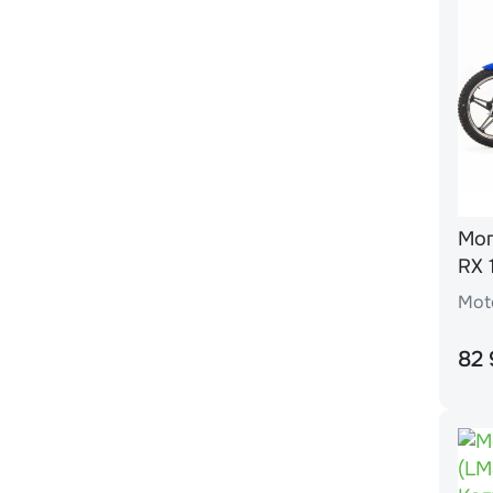
Мопед Moto
RX 
Mot
82 