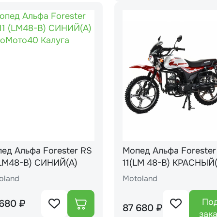
ед Альфа Forester RS
Мопед Альфа Forester RS
(LM48-B) СИНИЙ(А)
11(LM 48-B) КРАСНЫ
oland
Motoland
По
680 ₽
87 680 ₽
зак