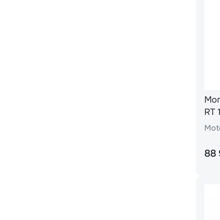
Моп
RT 
Mot
88 