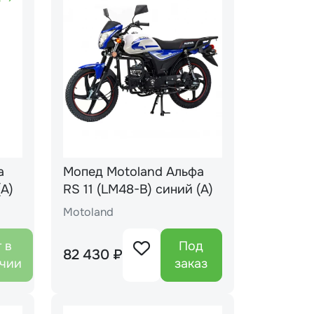
а
Мопед Motoland Альфа
(А)
RS 11 (LM48-B) синий (А)
Motoland
 в
Под
82 430 ₽
чии
заказ