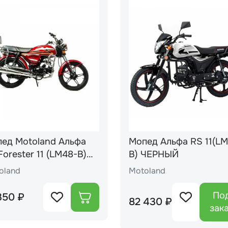
ед Motoland Альфа
Мопед Альфа RS 11(LM48-
Forester 11 (LM48-B)
B) ЧЕРНЫЙ
сный (A)
oland
Motoland
По
350 ₽
82 430 ₽
зак