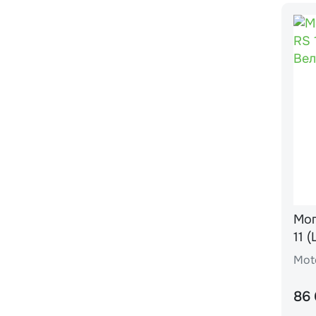
Моп
11 
Mot
86 