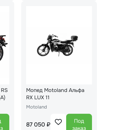
Мопед Motoland Альфа
Й(А)
RX LUX 11
Motoland
д
Под
87 050 ₽
аз
заказ