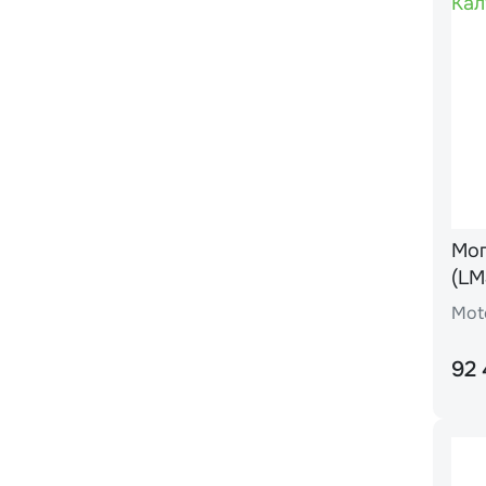
Моп
(LM
Mot
92