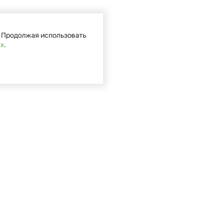
. Продолжая использовать
ых
.
Кат
Садова
Туризм 
Мототе
Велоси
Запасн