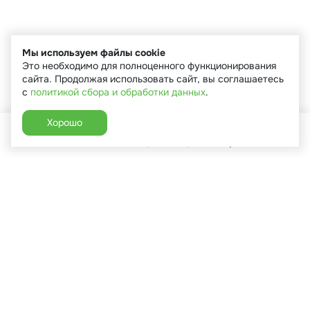
Мы используем файлы cookie
Это необходимо для полноценного функционирования
сайта. Продолжая использовать сайт, вы соглашаетесь
с
политикой сбора и обработки данных
.
Хорошо
Главная
Каталог
Избранное
Корзина
Аккаунт
+7 (910) 544-90-82
г. Сухиничи, ул.Марченко, д.16
Пн-Пт: 9:00-18:00
Сб: 9:00-16:00
Вс: 9:00-14:00