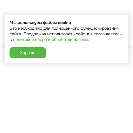
Мы используем файлы cookie
Это необходимо для полноценного функционирования
сайта. Продолжая использовать сайт, вы соглашаетесь
с
политикой сбора и обработки данных
.
Хорошо
Главная
Каталог
Избранное
Корзина
Аккаунт
+7 (910) 544-90-82
г. Сухиничи, ул.Марченко, д.16
Пн-Пт: 9:00-18:00
Сб: 9:00-16:00
Вс: 9:00-14:00