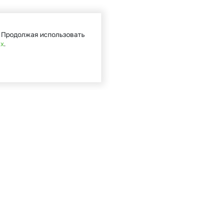
. Продолжая использовать
ых
.
Кат
Садова
Туризм 
Мототе
Велоси
Запасн