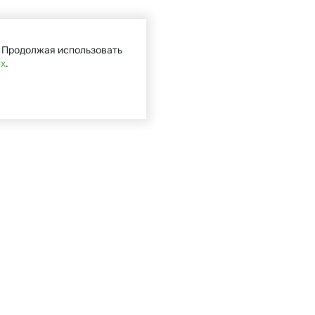
. Продолжая использовать
ых
.
Кат
Садова
Туризм 
Мототе
Велоси
Запасн