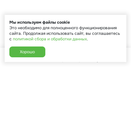
Мы используем файлы cookie
Это необходимо для полноценного функционирования
сайта. Продолжая использовать сайт, вы соглашаетесь
с
политикой сбора и обработки данных
.
Хорошо
Главная
Каталог
Избранное
Корзина
Аккаунт
+7 (910) 544-90-82
г. Сухиничи, ул.Марченко, д.16
Пн-Пт: 9:00-18:00
Сб: 9:00-16:00
Вс: 9:00-14:00