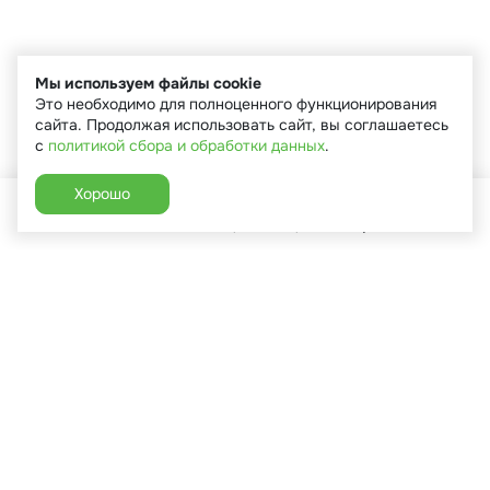
Мы используем файлы cookie
Это необходимо для полноценного функционирования
сайта. Продолжая использовать сайт, вы соглашаетесь
с
политикой сбора и обработки данных
.
Хорошо
Главная
Каталог
Избранное
Корзина
Аккаунт
+7 (910) 544-90-82
г. Сухиничи, ул.Марченко, д.16
Пн-Пт: 9:00-18:00
Сб: 9:00-16:00
Вс: 9:00-14:00