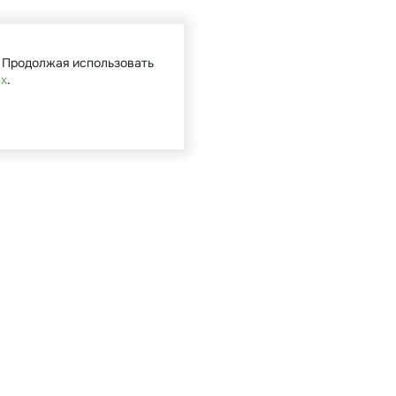
. Продолжая использовать
ых
.
Кат
Садова
Туризм 
Мототе
Велоси
Запасн