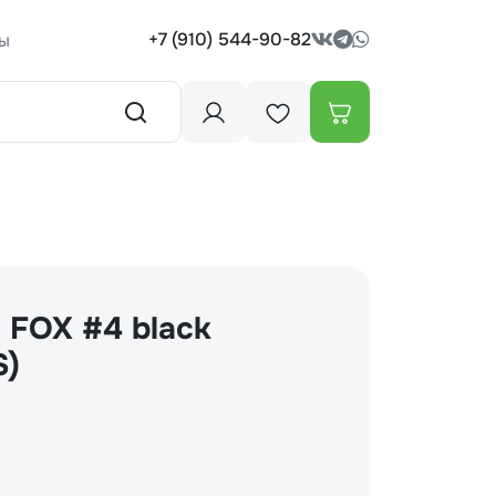
+7 (910) 544-90-82
ы
 FOX #4 black
S)