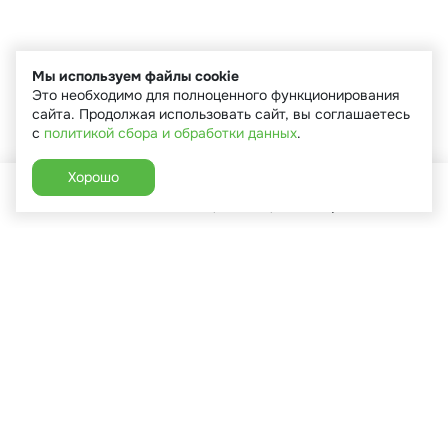
Мы используем файлы cookie
Это необходимо для полноценного функционирования
сайта. Продолжая использовать сайт, вы соглашаетесь
с
политикой сбора и обработки данных
.
Хорошо
Главная
Каталог
Избранное
Корзина
Аккаунт
+7 (910) 544-90-82
г. Сухиничи, ул.Марченко, д.16
Пн-Пт: 9:00-18:00
Сб: 9:00-16:00
Вс: 9:00-14:00