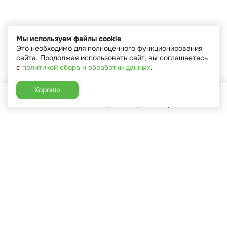
Мы используем файлы cookie
Это необходимо для полноценного функционирования
сайта. Продолжая использовать сайт, вы соглашаетесь
с
политикой сбора и обработки данных
.
Хорошо
Главная
Каталог
Избранное
Корзина
Аккаунт
+7 (910) 544-90-82
г. Сухиничи, ул.Марченко, д.16
Пн-Пт: 9:00-18:00
Сб: 9:00-16:00
Вс: 9:00-14:00