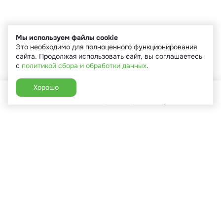
Мы используем файлы cookie
Это необходимо для полноценного функционирования
сайта. Продолжая использовать сайт, вы соглашаетесь
с
политикой сбора и обработки данных
.
Хорошо
Главная
Каталог
Избранное
Корзина
Аккаунт
+7 (910) 544-90-82
г. Сухиничи, ул.Марченко, д.16
Пн-Пт: 9:00-18:00
Сб: 9:00-16:00
Вс: 9:00-14:00