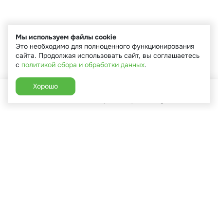
Мы используем файлы cookie
Это необходимо для полноценного функционирования
сайта. Продолжая использовать сайт, вы соглашаетесь
с
политикой сбора и обработки данных
.
Хорошо
Главная
Каталог
Избранное
Корзина
Аккаунт
+7 (910) 544-90-82
г. Сухиничи, ул.Марченко, д.16
Пн-Пт: 9:00-18:00
Сб: 9:00-16:00
Вс: 9:00-14:00