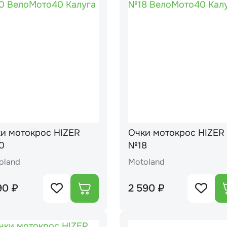
с HIZER
Очки мотокрос HIZER
0
№18
oland
Motoland
90 ₽
2 590 ₽