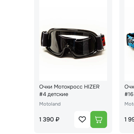
Очки Мотокросс HIZER
Очк
#4 детские
#16
Motoland
Mot
1 390 ₽
1 9