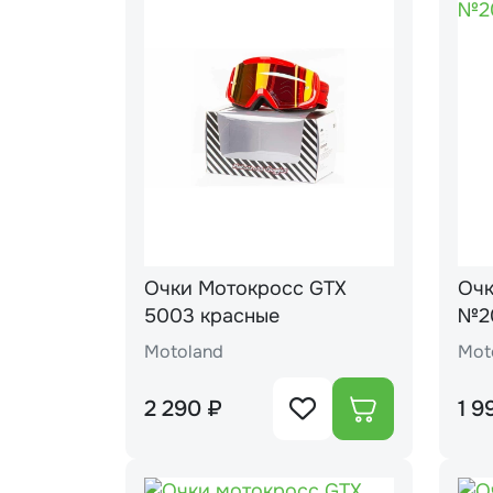
Очки Мотокросс GTX
Очки мотокро
5003 красные
№2
Motoland
Mot
2 290 ₽
1 9