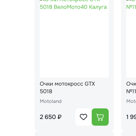
Очки мотокросс GTX
Очки мотокро
5018
№1
Motoland
Mot
2 650 ₽
1 9