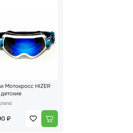
и Мотокросс HIZER
 детские
oland
90 ₽