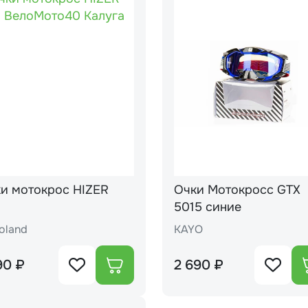
с HIZER
Очки Мотокросс GTX
1
5015 синие
oland
KAYO
90 ₽
2 690 ₽