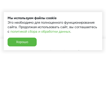
Мы используем файлы cookie
Это необходимо для полноценного функционирования
сайта. Продолжая использовать сайт, вы соглашаетесь
с
политикой сбора и обработки данных
.
Хорошо
Главная
Каталог
Избранное
Корзина
Аккаунт
+7 (910) 544-90-82
г. Сухиничи, ул.Марченко, д.16
Пн-Пт: 9:00-18:00
Сб: 9:00-16:00
Вс: 9:00-14:00