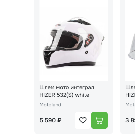
Шлем мото интеграл
Шле
HIZER 532(S) white
HIZER J511#1 y
(L)
Motoland
Mot
5 590 ₽
3 8