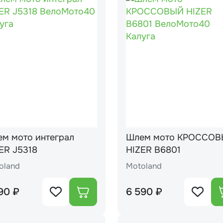
м мото интеграл
Шлем мото КРОССО
ER J5318
HIZER В6801
oland
Motoland
90 ₽
6 590 ₽