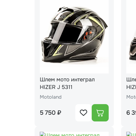
Шлем мото интеграл
Шле
HIZER J 5311
HIZ
bla
Motoland
Mot
5 750 ₽
6 3