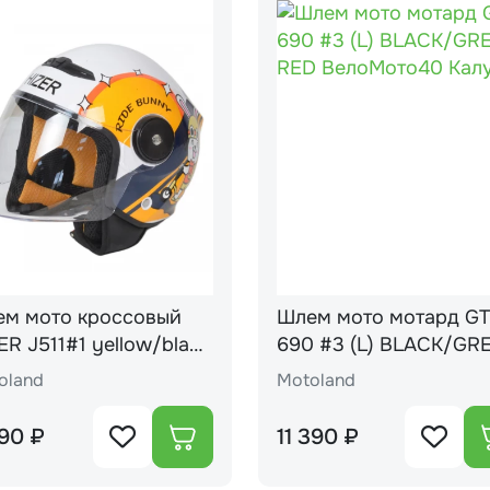
м мото кроссовый
Шлем мото мотард G
ellow/black
690 #3 (L) BLACK/GR
RED
oland
Motoland
90 ₽
11 390 ₽