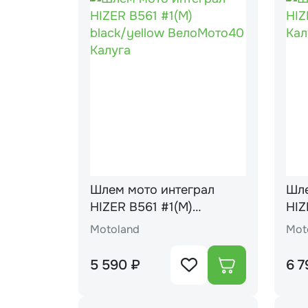
Шлем мото интеграл
Шле
HIZER B561 #1(М)
HIZ
black/yellow
Motoland
Mot
5 590 ₽
6 7