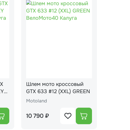
TX
Шлем мото кроссовый
EY
GTX 633 #12 (XXL) GREEN
Motoland
10 790 ₽