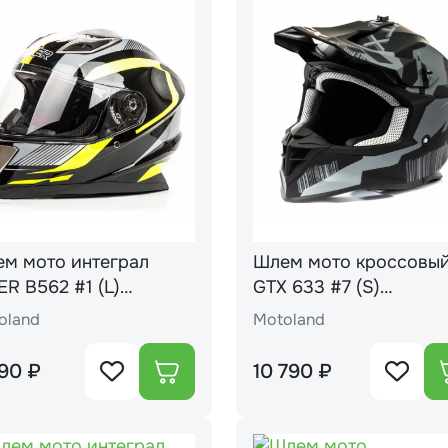
м мото интеграл
Шлем мото кроссовы
ER B562 #1 (L)
GTX 633 #7 (S)
ck/yellow
BLACK/GREY
oland
Motoland
90 ₽
10 790 ₽