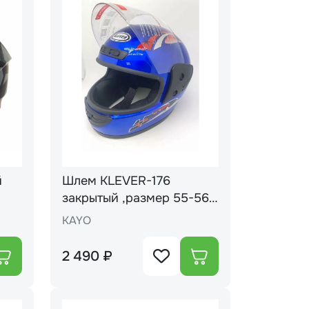
й
Шлем KLEVER-176
закрытый ,размер 55-56
"S" АССОРТИ (16)
KAYO
2 490 ₽