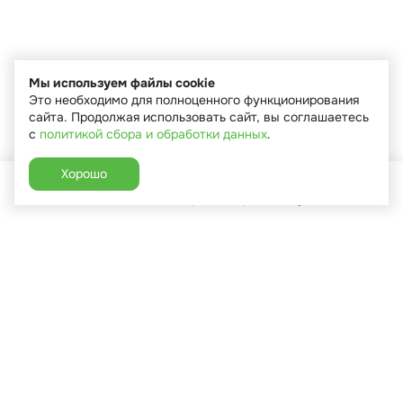
Мы используем файлы cookie
Это необходимо для полноценного функционирования
сайта. Продолжая использовать сайт, вы соглашаетесь
с
политикой сбора и обработки данных
.
Хорошо
Главная
Каталог
Избранное
Корзина
Аккаунт
+7 (910) 544-90-82
г. Сухиничи, ул.Марченко, д.16
Пн-Пт: 9:00-18:00
Сб: 9:00-16:00
Вс: 9:00-14:00