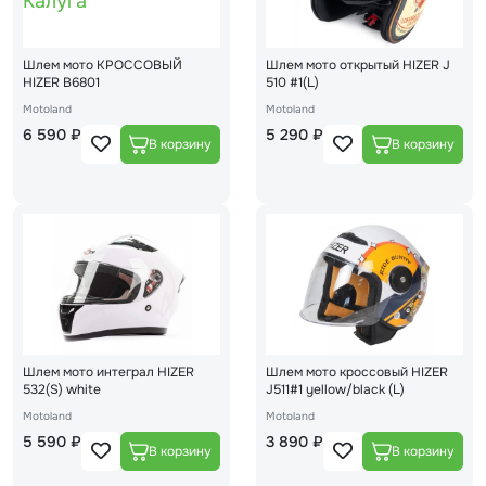
Шлем мото КРОССОВЫЙ
Шлем мото открытый HIZER J
HIZER В6801
510 #1(L)
Motoland
Motoland
6 590 ₽
5 290 ₽
Шлем мото интеграл HIZER
Шлем мото кроссовый HIZER
532(S) white
J511#1 yellow/black (L)
Motoland
Motoland
5 590 ₽
3 890 ₽