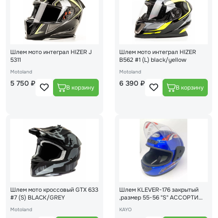
Шлем мото интеграл HIZER J
Шлем мото интеграл HIZER
5311
B562 #1 (L) black/yellow
Motoland
Motoland
5 750 ₽
6 390 ₽
Шлем мото кроссовый GTX 633
Шлем KLEVER-176 закрытый
#7 (S) BLACK/GREY
,размер 55-56 "S" АССОРТИ
(16)
Motoland
KAYO