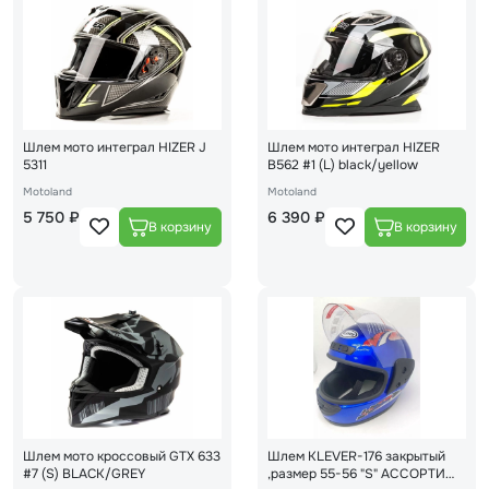
Шлем мото интеграл HIZER J
Шлем мото интеграл HIZER
5311
B562 #1 (L) black/yellow
Motoland
Motoland
5 750 ₽
6 390 ₽
Шлем мото кроссовый GTX 633
Шлем KLEVER-176 закрытый
#7 (S) BLACK/GREY
,размер 55-56 "S" АССОРТИ