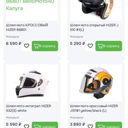
Шлем мото КРОССОВЫЙ
Шлем мото открытый HIZER J
HIZER В6801
510 #1(L)
Motoland
Motoland
6 590 ₽
5 290 ₽
Шлем мото интеграл HIZER
Шлем мото кроссовый HIZER
532(S) white
J511#1 yellow/black (L)
Motoland
Motoland
5 590 ₽
3 890 ₽