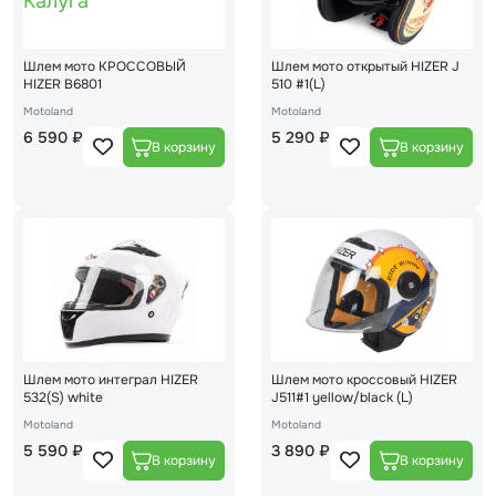
Шлем мото КРОССОВЫЙ
Шлем мото открытый HIZER J
HIZER В6801
510 #1(L)
Motoland
Motoland
6 590 ₽
5 290 ₽
Шлем мото интеграл HIZER
Шлем мото кроссовый HIZER
532(S) white
J511#1 yellow/black (L)
Motoland
Motoland
5 590 ₽
3 890 ₽