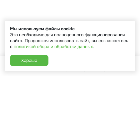
Мы используем файлы cookie
Это необходимо для полноценного функционирования
сайта. Продолжая использовать сайт, вы соглашаетесь
с
политикой сбора и обработки данных
.
Хорошо
Главная
Каталог
Избранное
Корзина
Аккаунт
+7 (910) 544-90-82
г. Сухиничи, ул.Марченко, д.16
Пн-Пт: 9:00-18:00
Сб: 9:00-16:00
Вс: 9:00-14:00