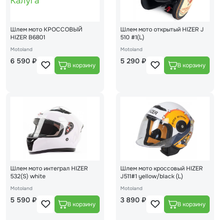
Шлем мото КРОССОВЫЙ
Шлем мото открытый HIZER J
HIZER В6801
510 #1(L)
Motoland
Motoland
6 590 ₽
5 290 ₽
Шлем мото интеграл HIZER
Шлем мото кроссовый HIZER
532(S) white
J511#1 yellow/black (L)
Motoland
Motoland
5 590 ₽
3 890 ₽