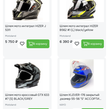
Шлем мото интеграл HIZER J
Шлем мото интеграл HIZER
5311
B562 #1 (L) black/yellow
Motoland
Motoland
5 750 ₽
6 390 ₽
Шлем мото кроссовый GTX 633
Шлем KLEVER-176 закрытый
#7 (S) BLACK/GREY
,размер 55-56 "S" АССОРТИ
(16)
Motoland
KAYO