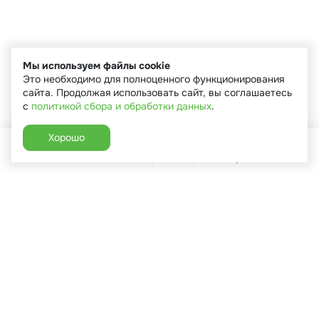
Мы используем файлы cookie
Это необходимо для полноценного функционирования
сайта. Продолжая использовать сайт, вы соглашаетесь
с
политикой сбора и обработки данных
.
Хорошо
Главная
Каталог
Избранное
Корзина
Аккаунт
+7 (910) 544-90-82
г. Сухиничи, ул.Марченко, д.16
Пн-Пт: 9:00-18:00
Сб: 9:00-16:00
Вс: 9:00-14:00