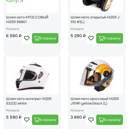
Шлем мото КРОССОВЫЙ
Шлем мото открытый HIZER J
HIZER В6801
510 #1(L)
Motoland
Motoland
6 590 ₽
5 290 ₽
Шлем мото интеграл HIZER
Шлем мото кроссовый HIZER
532(S) white
J511#1 yellow/black (L)
Motoland
Motoland
5 590 ₽
3 890 ₽