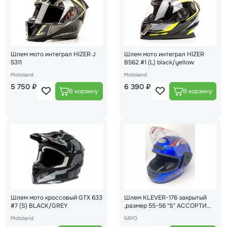
Шлем мото интеграл HIZER J
Шлем мото интеграл HIZER
5311
B562 #1 (L) black/yellow
Motoland
Motoland
5 750 ₽
6 390 ₽
Шлем мото кроссовый GTX 633
Шлем KLEVER-176 закрытый
#7 (S) BLACK/GREY
,размер 55-56 "S" АССОРТИ
(16)
Motoland
KAYO