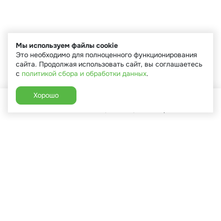
Мы используем файлы cookie
Это необходимо для полноценного функционирования
сайта. Продолжая использовать сайт, вы соглашаетесь
с
политикой сбора и обработки данных
.
Хорошо
Главная
Каталог
Избранное
Корзина
Аккаунт
+7 (910) 544-90-82
г. Сухиничи, ул.Марченко, д.16
Пн-Пт: 9:00-18:00
Сб: 9:00-16:00
Вс: 9:00-14:00