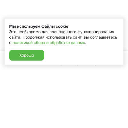
Мы используем файлы cookie
Это необходимо для полноценного функционирования
сайта. Продолжая использовать сайт, вы соглашаетесь
с
политикой сбора и обработки данных
.
Хорошо
Главная
Каталог
Избранное
Корзина
Аккаунт
+7 (910) 544-90-82
г. Сухиничи, ул.Марченко, д.16
Пн-Пт: 9:00-18:00
Сб: 9:00-16:00
Вс: 9:00-14:00