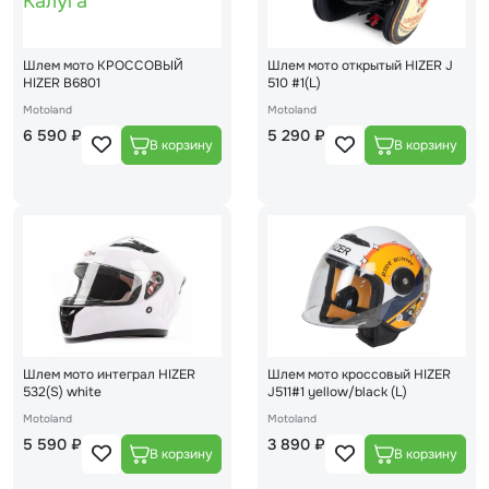
Шлем мото КРОССОВЫЙ
Шлем мото открытый HIZER J
HIZER В6801
510 #1(L)
Motoland
Motoland
6 590 ₽
5 290 ₽
Шлем мото интеграл HIZER
Шлем мото кроссовый HIZER
532(S) white
J511#1 yellow/black (L)
Motoland
Motoland
5 590 ₽
3 890 ₽