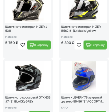
Шлем мото интеграл HIZER J
Шлем мото интеграл HIZER
5311
B562 #1 (L) black/yellow
Motoland
Motoland
5 750 ₽
6 390 ₽
Шлем мото кроссовый GTX 633
Шлем KLEVER-176 закрытый
#7 (S) BLACK/GREY
,размер 55-56 "S" АССОРТИ
(16)
Motoland
KAYO