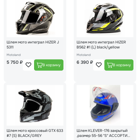
Шлем мото интеграл HIZER J
Шлем мото интеграл HIZER
5311
B562 #1 (L) black/yellow
Motoland
Motoland
5 750 ₽
6 390 ₽
Шлем мото кроссовый GTX 633
Шлем KLEVER-176 закрытый
#7 (S) BLACK/GREY
,размер 55-56 "S" АССОРТИ