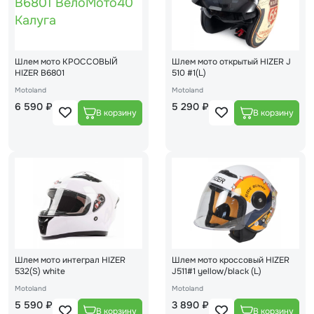
Шлем мото КРОССОВЫЙ
Шлем мото открытый HIZER J
HIZER В6801
510 #1(L)
Motoland
Motoland
6 590 ₽
5 290 ₽
Шлем мото интеграл HIZER
Шлем мото кроссовый HIZER
532(S) white
J511#1 yellow/black (L)
Motoland
Motoland
5 590 ₽
3 890 ₽