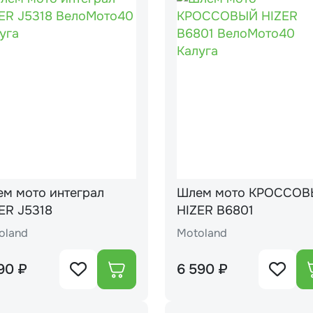
м мото интеграл
Шлем мото КРОССО
ER J5318
HIZER В6801
oland
Motoland
90 ₽
6 590 ₽