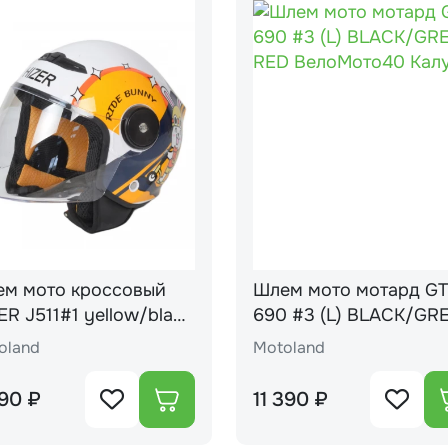
м мото кроссовый
Шлем мото мотард G
ellow/black
690 #3 (L) BLACK/GR
RED
oland
Motoland
90 ₽
11 390 ₽