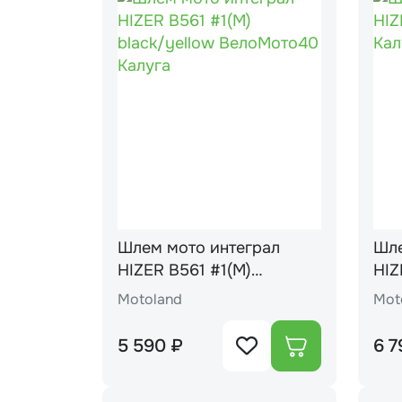
Шлем мото интеграл
Шле
HIZER B561 #1(М)
HIZ
black/yellow
Motoland
Mot
5 590 ₽
6 7