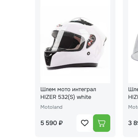
Шлем мото интеграл
Шле
HIZER 532(S) white
HIZER J511#1 y
(L)
Motoland
Mot
5 590 ₽
3 8