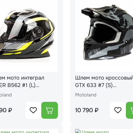
м мото интеграл
Шлем мото кроссовы
ER B562 #1 (L)
GTX 633 #7 (S)
ck/yellow
BLACK/GREY
oland
Motoland
90 ₽
10 790 ₽