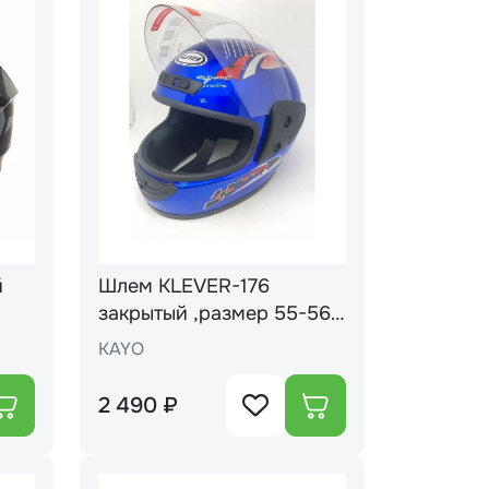
й
Шлем KLEVER-176
закрытый ,размер 55-56
"S" АССОРТИ (16)
KAYO
2 490 ₽