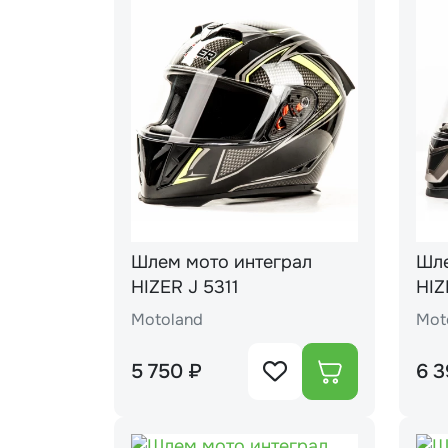
Шлем мото интеграл
Шле
HIZER J 5311
HIZ
bla
Motoland
Mot
5 750 ₽
6 3