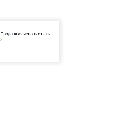
. Продолжая использовать
ых
.
Кат
Садова
Туризм 
Мототе
Велоси