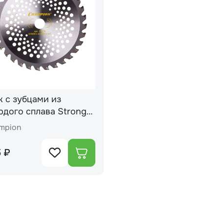
 с зубцами из
дого сплава Strong
230/25,4 (SRM-
mpion
5SI,SRM-2655SI), , шт
 ₽