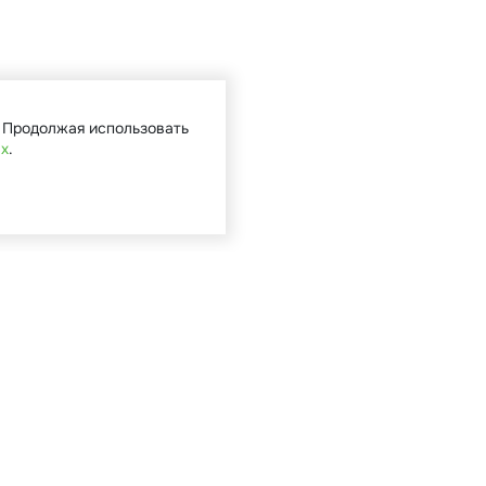
. Продолжая использовать
ых
.
Кат
Садова
Туризм 
Мототе
Велоси