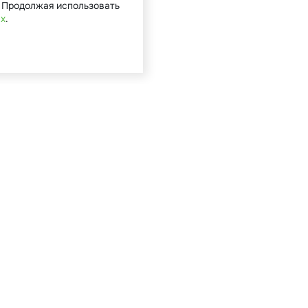
. Продолжая использовать
ых
.
Кат
Садова
Туризм 
Мототе
Велоси
Запасн
Аккуму
Двигат