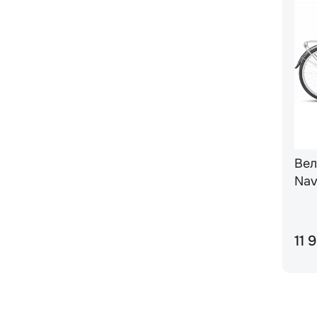
Вел
Navi
CИН
11 