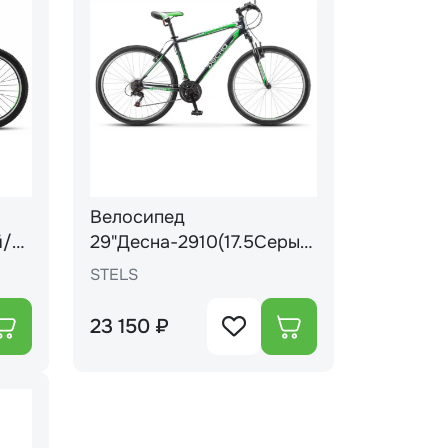
Велосипед
29"Десна-2910(17.5Cерый/
зелёный)++
STELS
23 150 ₽