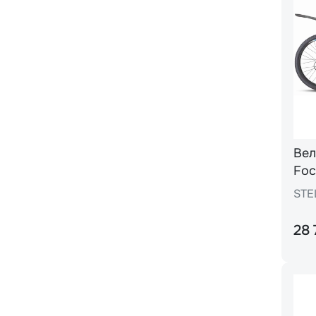
Вел
Foc
гол
STE
28 