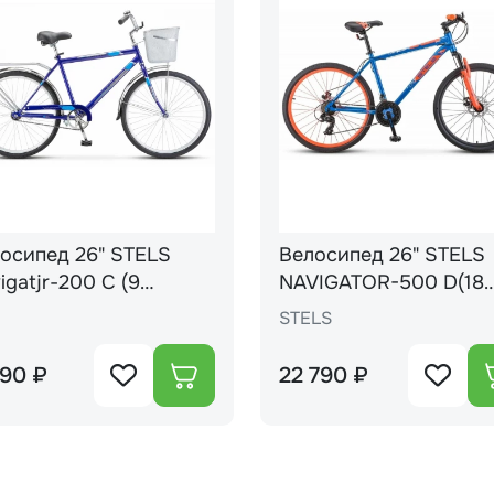
осипед 26" STELS
Велосипед 26" STELS
gatjr-200 С (9
NAVIGATOR-500 D(18
ИЙ) арт.Z010
СИНИЙ/красный)
STELS
990 ₽
22 790 ₽