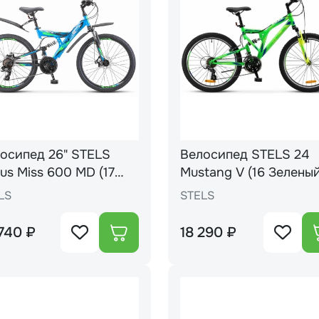
осипед 26" STELS
Велосипед STELS 24
us Miss 600 MD (17
Mustang V (16 Зеленый/
убой)++
черый) М020
LS
STELS
740 ₽
18 290 ₽