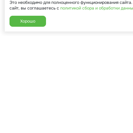
Это необходимо для полноценного функционирования сайта
сайт, вы соглашаетесь с
политикой сбора и обработки данн
Хорошо
+7 (910) 544-90-82
г. Сухиничи, ул.Марченко, д.16
Пн-Пт: 9:00-18:00
Сб: 9:00-16:00
Вс: 9:00-14:00