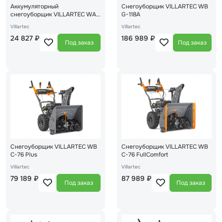
Аккумуляторный
Снегоуборщик VILLARTEC WB
снегоуборщик VILLARTEC WA
G-118A
4030 Set5
Villartec
Villartec
24 827 ₽
186 989 ₽
Под заказ
Под заказ
Снегоуборщик VILLARTEC WB
Снегоуборщик VILLARTEC WB
C-76 Plus
C-76 FullComfort
Villartec
Villartec
79 189 ₽
87 989 ₽
Под заказ
Под заказ