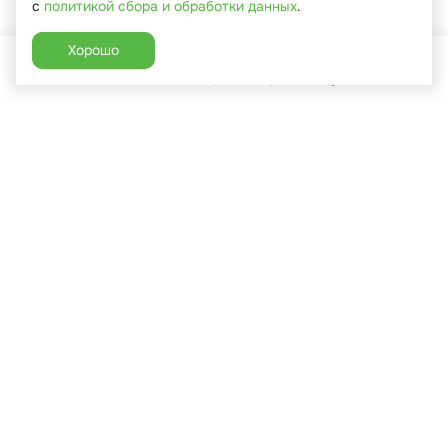
с
политикой сбора и обработки данных
.
Хорошо
Главная
Каталог
Избранное
Корзина
Аккаунт
+7 (910) 544-90-82
г. Сухиничи, ул.Марченко, д.16
Пн-Пт: 9:00-18:00
Сб: 9:00-16:00
Вс: 9:00-14:00
Каталог
Покупателям
Садовая техника
Услуги