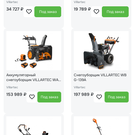
Villartec
Villartec
34 727 ₽
19 789 ₽
Под заказ
Под заказ
Аккумуляторный
Снегоуборщик VILLARTEC WB
снегоуборщик VILLARTEC WA
G-139A
6261 Set
Villartec
Villartec
153 989 ₽
197 989 ₽
Под заказ
Под заказ