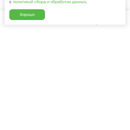
с
политикой сбора и обработки данных
.
Хорошо
Главная
Каталог
Избранное
Корзина
Аккаунт
+7 (910) 544-90-82
г. Сухиничи, ул.Марченко, д.16
Пн-Пт: 9:00-18:00
Сб: 9:00-16:00
Вс: 9:00-14:00
Каталог
Покупателям
Садовая техника
Услуги