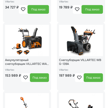
Villartec
Villartec
34 727 ₽
19 789 ₽
Под заказ
Под заказ
Аккумуляторный
Снегоуборщик VILLARTEC WB
снегоуборщик VILLARTEC WA
G-139A
6261 Set
Villartec
Villartec
153 989 ₽
197 989 ₽
Под заказ
Под заказ