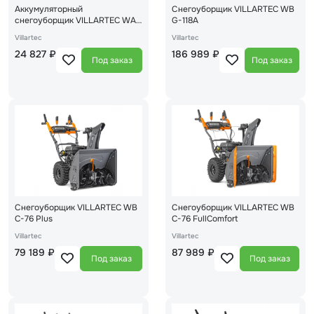
Аккумуляторный
Снегоуборщик VILLARTEC WB
снегоуборщик VILLARTEC WA
G-118A
4030 Set5
Villartec
Villartec
24 827 ₽
186 989 ₽
Под заказ
Под заказ
Снегоуборщик VILLARTEC WB
Снегоуборщик VILLARTEC WB
C-76 Plus
C-76 FullComfort
Villartec
Villartec
79 189 ₽
87 989 ₽
Под заказ
Под заказ