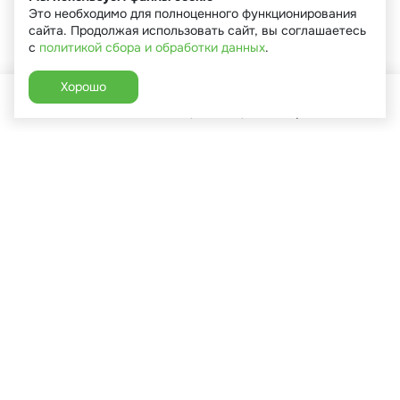
Это необходимо для полноценного функционирования
сайта. Продолжая использовать сайт, вы соглашаетесь
с
политикой сбора и обработки данных
.
Хорошо
Главная
Каталог
Избранное
Корзина
Аккаунт
+7 (910) 544-90-82
г. Сухиничи, ул.Марченко, д.16
Пн-Пт: 9:00-18:00
Сб: 9:00-16:00
Вс: 9:00-14:00
Каталог
Покупателям