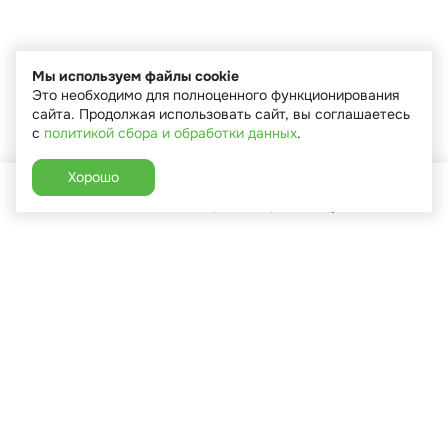
Мы используем файлы cookie
Это необходимо для полноценного функционирования
сайта. Продолжая использовать сайт, вы соглашаетесь
с
политикой сбора и обработки данных
.
Хорошо
Главная
Каталог
Избранное
Корзина
Аккаунт
+7 (910) 544-90-82
г. Сухиничи, ул.Марченко, д.16
Пн-Пт: 9:00-18:00
Сб: 9:00-16:00
Вс: 9:00-14:00