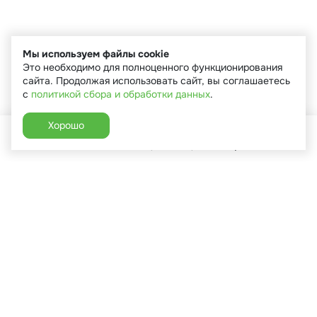
Мы используем файлы cookie
Это необходимо для полноценного функционирования
сайта. Продолжая использовать сайт, вы соглашаетесь
с
политикой сбора и обработки данных
.
Хорошо
Главная
Каталог
Избранное
Корзина
Аккаунт
+7 (910) 544-90-82
г. Сухиничи, ул.Марченко, д.16
Пн-Пт: 9:00-18:00
Сб: 9:00-16:00
Вс: 9:00-14:00