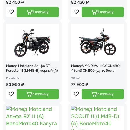
92 400 ₽
82 430 ₽
Мопед Motoland Альфа RT
МопедVMC RIVA-II CX CN48Q
Forester 11 (LM48-B) черный (A)
48см3 CH1100 (дуги, без
сигнализации) VIN(BLACK)
Motoland
Vento
93 950 ₽
77 900 ₽