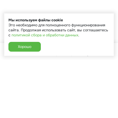
Мы используем файлы cookie
Это необходимо для полноценного функционирования
сайта. Продолжая использовать сайт, вы соглашаетесь
с
политикой сбора и обработки данных
.
Хорошо
Главная
Каталог
Избранное
Корзина
Аккаунт
+7 (910) 544-90-82
г. Сухиничи, ул.Марченко, д.16
Пн-Пт: 9:00-18:00
Сб: 9:00-16:00
Вс: 9:00-14:00