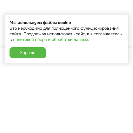
Мы используем файлы cookie
Это необходимо для полноценного функционирования
сайта. Продолжая использовать сайт, вы соглашаетесь
с
политикой сбора и обработки данных
.
Хорошо
Главная
Каталог
Избранное
Корзина
Аккаунт
+7 (910) 544-90-82
г. Сухиничи, ул.Марченко, д.16
Пн-Пт: 9:00-18:00
Сб: 9:00-16:00
Вс: 9:00-14:00