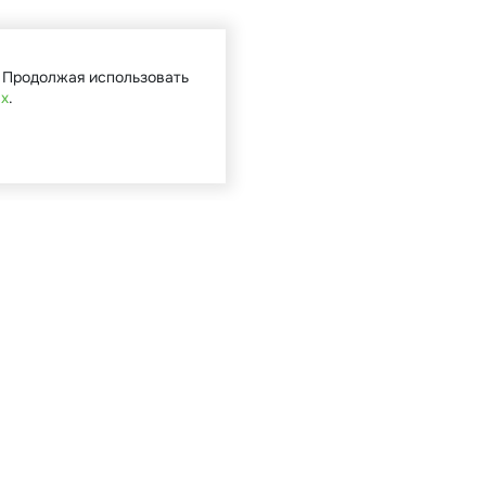
. Продолжая использовать
ых
.
Кат
Садова
Туризм 
Мототе
Велоси
Запасн