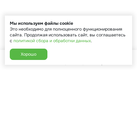
Мы используем файлы cookie
Это необходимо для полноценного функционирования
сайта. Продолжая использовать сайт, вы соглашаетесь
с
политикой сбора и обработки данных
.
Хорошо
Главная
Каталог
Избранное
Корзина
Аккаунт
+7 (910) 544-90-82
г. Сухиничи, ул.Марченко, д.16
Пн-Пт: 9:00-18:00
Сб: 9:00-16:00
Вс: 9:00-14:00