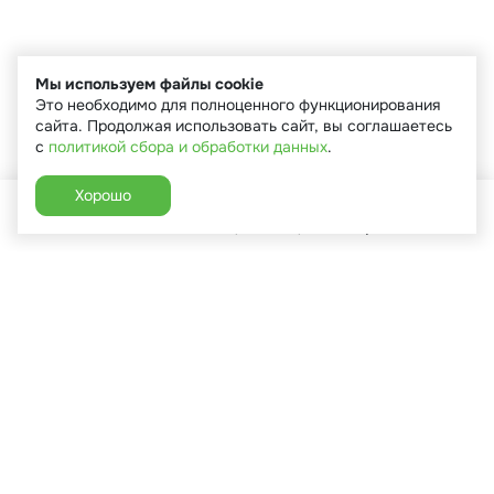
Мы используем файлы cookie
Это необходимо для полноценного функционирования
сайта. Продолжая использовать сайт, вы соглашаетесь
с
политикой сбора и обработки данных
.
Хорошо
Главная
Каталог
Избранное
Корзина
Аккаунт
+7 (910) 544-90-82
г. Сухиничи, ул.Марченко, д.16
Пн-Пт: 9:00-18:00
Сб: 9:00-16:00
Вс: 9:00-14:00