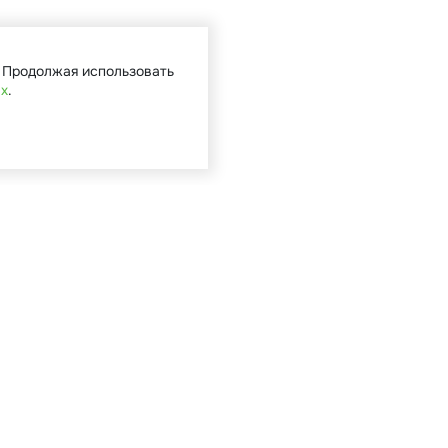
. Продолжая использовать
ых
.
Кат
Садова
Туризм 
Мототе
Велоси
Запасн