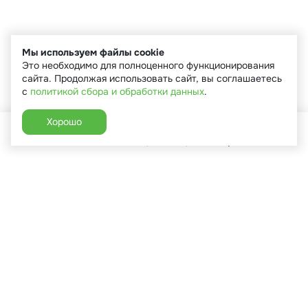
Мы используем файлы cookie
Это необходимо для полноценного функционирования
сайта. Продолжая использовать сайт, вы соглашаетесь
с
политикой сбора и обработки данных
.
Хорошо
Главная
Каталог
Избранное
Корзина
Аккаунт
+7 (910) 544-90-82
г. Сухиничи, ул.Марченко, д.16
Пн-Пт: 9:00-18:00
Сб: 9:00-16:00
Вс: 9:00-14:00