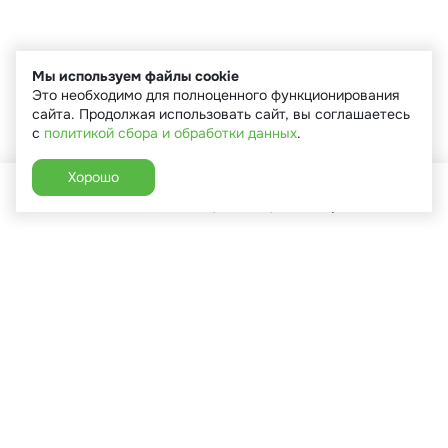
Мы используем файлы cookie
Это необходимо для полноценного функционирования
сайта. Продолжая использовать сайт, вы соглашаетесь
с
политикой сбора и обработки данных
.
Хорошо
Главная
Каталог
Избранное
Корзина
Аккаунт
+7 (910) 544-90-82
г. Сухиничи, ул.Марченко, д.16
Пн-Пт: 9:00-18:00
Сб: 9:00-16:00
Вс: 9:00-14:00