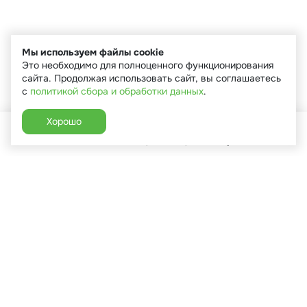
Мы используем файлы cookie
Это необходимо для полноценного функционирования
сайта. Продолжая использовать сайт, вы соглашаетесь
с
политикой сбора и обработки данных
.
Хорошо
Главная
Каталог
Избранное
Корзина
Аккаунт
+7 (910) 544-90-82
г. Сухиничи, ул.Марченко, д.16
Пн-Пт: 9:00-18:00
Сб: 9:00-16:00
Вс: 9:00-14:00