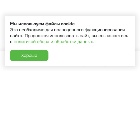
Мы используем файлы cookie
Это необходимо для полноценного функционирования
сайта. Продолжая использовать сайт, вы соглашаетесь
с
политикой сбора и обработки данных
.
Хорошо
Главная
Каталог
Избранное
Корзина
Аккаунт
+7 (910) 544-90-82
г. Сухиничи, ул.Марченко, д.16
Пн-Пт: 9:00-18:00
Сб: 9:00-16:00
Вс: 9:00-14:00