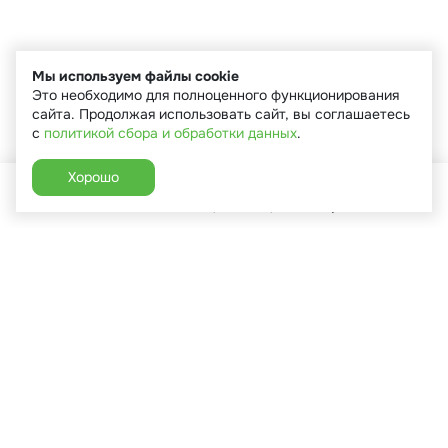
Мы используем файлы cookie
Это необходимо для полноценного функционирования
сайта. Продолжая использовать сайт, вы соглашаетесь
с
политикой сбора и обработки данных
.
Хорошо
Главная
Каталог
Избранное
Корзина
Аккаунт
+7 (910) 544-90-82
г. Сухиничи, ул.Марченко, д.16
Пн-Пт: 9:00-18:00
Сб: 9:00-16:00
Вс: 9:00-14:00