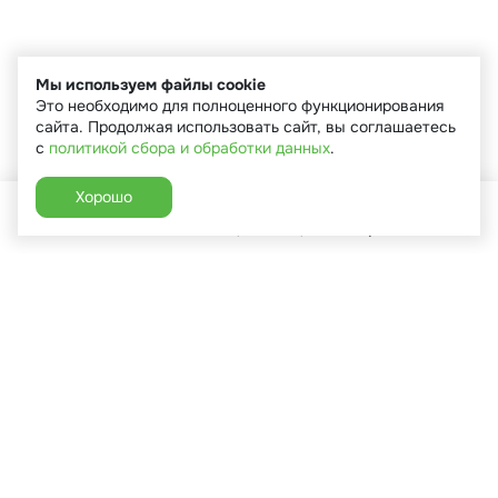
Мы используем файлы cookie
Это необходимо для полноценного функционирования
сайта. Продолжая использовать сайт, вы соглашаетесь
с
политикой сбора и обработки данных
.
Хорошо
Главная
Каталог
Избранное
Корзина
Аккаунт
+7 (910) 544-90-82
г. Сухиничи, ул.Марченко, д.16
Пн-Пт: 9:00-18:00
Сб: 9:00-16:00
Вс: 9:00-14:00