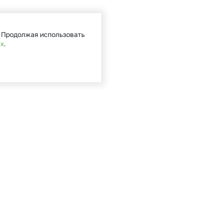
. Продолжая использовать
ых
.
Кат
Садова
Туризм 
Мототе
Велоси
Запасн