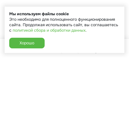
Мы используем файлы cookie
Это необходимо для полноценного функционирования
сайта. Продолжая использовать сайт, вы соглашаетесь
с
политикой сбора и обработки данных
.
Хорошо
Главная
Каталог
Избранное
Корзина
Аккаунт
+7 (910) 544-90-82
г. Сухиничи, ул.Марченко, д.16
Пн-Пт: 9:00-18:00
Сб: 9:00-16:00
Вс: 9:00-14:00