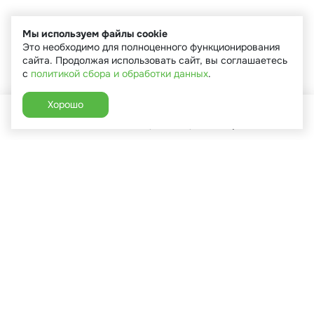
Мы используем файлы cookie
Это необходимо для полноценного функционирования
сайта. Продолжая использовать сайт, вы соглашаетесь
с
политикой сбора и обработки данных
.
Хорошо
Главная
Каталог
Избранное
Корзина
Аккаунт
+7 (910) 544-90-82
г. Сухиничи, ул.Марченко, д.16
Пн-Пт: 9:00-18:00
Сб: 9:00-16:00
Вс: 9:00-14:00