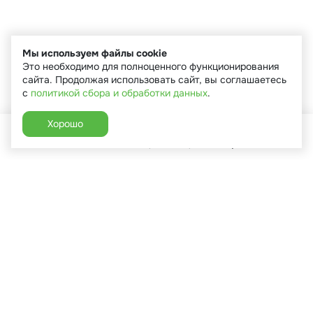
Мы используем файлы cookie
Это необходимо для полноценного функционирования
сайта. Продолжая использовать сайт, вы соглашаетесь
с
политикой сбора и обработки данных
.
Хорошо
Главная
Каталог
Избранное
Корзина
Аккаунт
+7 (910) 544-90-82
г. Сухиничи, ул.Марченко, д.16
Пн-Пт: 9:00-18:00
Сб: 9:00-16:00
Вс: 9:00-14:00