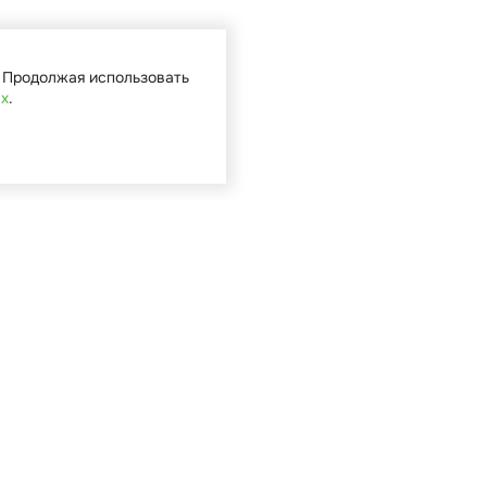
. Продолжая использовать
ых
.
Кат
Садова
Туризм 
Мототе
Велоси
Запасн